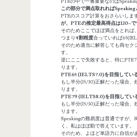
PTEの中で一番重要なのはSpeaki
この部分で満点取れればSpeakin
PTEのスコア計算をおさらいしま
が、PTEの推定最高得点は120~
そのためここでほぼ満点をとれば、Spea
つまり
4割程度
合っていれば65(IE
そのため適当に解答しても両セクショ
す。
逆にここで失敗すると、特にPTE79
ります。
PTE65 (IELTS7.0)を目指して
もし半分(15/30)正解だった場合、
ります。
PTE79 (IELTS8.0)を目指して
もし半分(15/30)正解だった場合
ります。
Speakingの難易度は普通ですが、
く、私はほぼ勘で答えています。
そのため、よほど単語力に自信がある