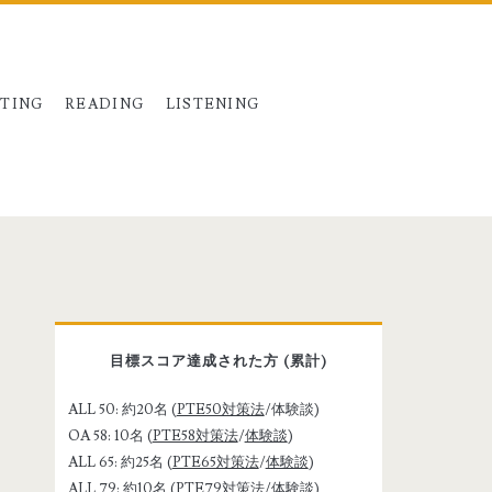
TING
READING
LISTENING
P
目標スコア達成された方 (累計)
r
ALL 50: 約20名 (
PTE50対策法
/体験談)
i
OA 58: 10名 (
PTE58対策法
/
体験談
)
ALL 65: 約25名 (
PTE65対策法
/
体験談
)
ALL 79: 約10名 (
PTE79対策法
/
体験談
)