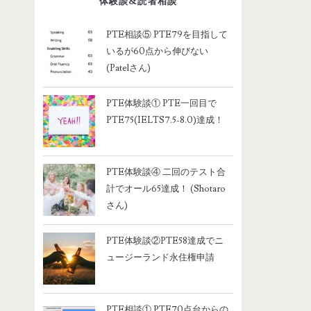
体験談&読者相談
択
PTE相談⑤ PTE79を目指して
いるが60点から伸びない
(Patelさん)
PTE体験談① PTE一回目で
PTE75(IELTS7.5-8.0)達成！
PTE体験談④ 二回のテスト合
計でオール65達成！ (Shotaro
さん)
PTE体験談②PTE58達成でニ
ュージーランド永住権申請
PTE相談① PTE70点台からの