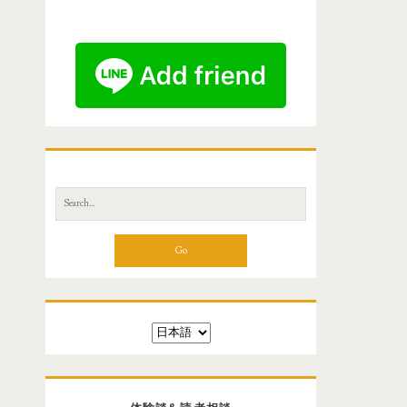
r
S
e
a
r
c
h
f
言
o
語
r
を
:
選