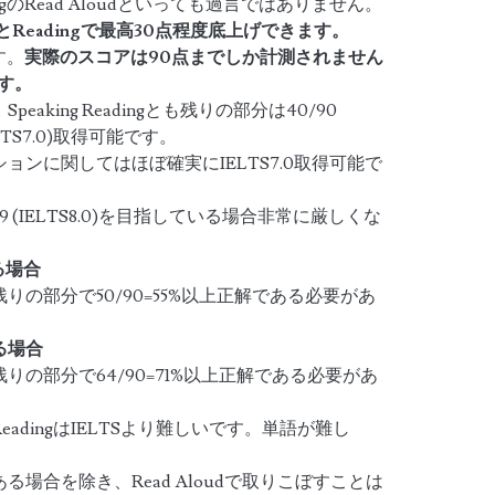
ngのRead Aloudといっても過言ではありません。
gとReadingで最高30点程度底上げできます。
す。
実際のスコアは90点までしか計測されません
です。
king Readingとも残りの部分は40/90
LTS7.0)取得可能です。
ンに関してはほぼ確実にIELTS7.0取得可能で
 (IELTS8.0)を目指している場合非常に厳しくな
いる場合
残りの部分で50/90=55%以上正解である必要があ
いる場合
、残りの部分で64/90=71%以上正解である必要があ
ReadingはIELTSより難しいです。単語が難し
場合を除き、Read Aloudで取りこぼすことは