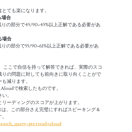
はとても楽になります。
いる場合
、残りの部分で45/90=45%以上正解である必要があ
いる場合
残りの部分で55/90=61%以上正解である必要があ
題です。ここで自信を持って解答できれば、実際のスコ
残りの問題に対しても前向きに取り向くことがで
ーも減ります。
ad Aloudで検索したものです。
さい。
とリーディングのスコアが上がります。
している方は、この部分さえ完璧にすればスピーキング＆
す。
search_query=pte+read+aloud