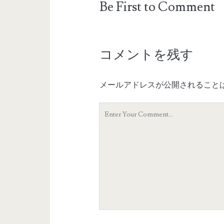
Be First to Comment
コメントを残す
メールアドレスが公開されること
Y
o
u
r
C
o
m
m
e
n