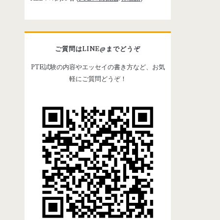
m
a
r
ご質問はLINE@までどうぞ
PTE試験の内容やエッセイの書き方など、お気
y
軽にご質問どうぞ！
S
i
d
e
b
a