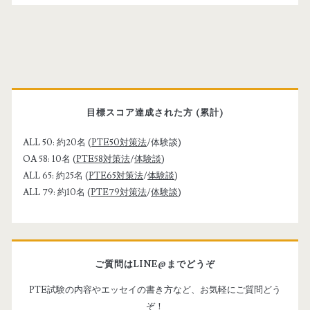
s
i
t
e
U
P
R
L
r
目標スコア達成された方 (累計)
i
ALL 50: 約20名 (
PTE50対策法
/体験談)
OA 58: 10名 (
PTE58対策法
/
体験談
)
m
ALL 65: 約25名 (
PTE65対策法
/
体験談
)
ALL 79: 約10名 (
PTE79対策法
/
体験談
)
a
r
ご質問はLINE@までどうぞ
y
PTE試験の内容やエッセイの書き方など、お気軽にご質問どう
ぞ！