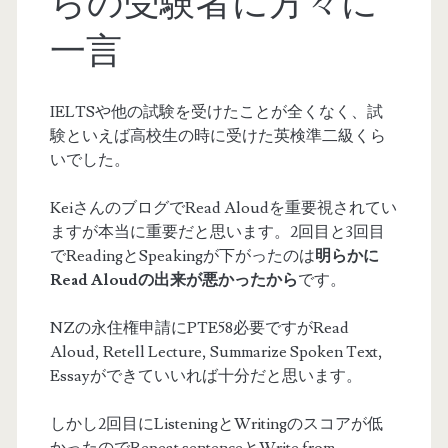
らの受験者に方々に
一言
IELTSや他の試験を受けたことが全くなく、試
験といえば高校生の時に受けた英検準二級くら
いでした。
KeiさんのブログでRead Aloudを重要視されてい
ますが本当に重要だと思います。2回目と3回目
でReadingとSpeakingが下がったのは
明らかに
Read Aloudの出来が悪かったから
です。
NZの永住権申請にPTE58必要ですがRead
Aloud, Retell Lecture, Summarize Spoken Text,
Essayができていいれば十分だと思います。
しかし2回目にListeningとWritingのスコアが低