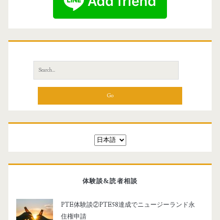
S
e
a
r
c
h
f
言
o
語
r
を
:
選
体験談&読者相談
択
PTE体験談②PTE58達成でニュージーランド永
住権申請