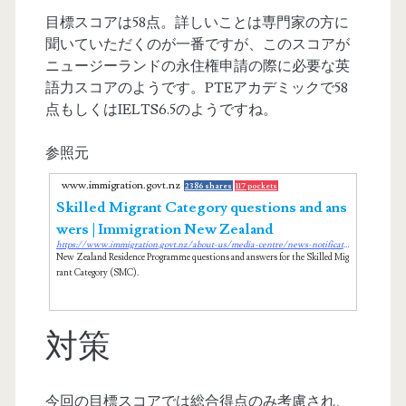
目標スコアは58点。詳しいことは専門家の方に
聞いていただくのが一番ですが、このスコアが
ニュージーランドの永住権申請の際に必要な英
語力スコアのようです。PTEアカデミックで58
点もしくはIELTS6.5のようですね。
参照元
www.immigration.govt.nz
2386 shares
117 pockets
Skilled Migrant Category questions and ans
wers | Immigration New Zealand
https://www.immigration.govt.nz/about-us/media-centre/news-notifications/new-zealand-residence-programme-changes/nzrp-smc
New Zealand Residence Programme questions and answers for the Skilled Mig
rant Category (SMC).
対策
今回の目標スコアでは総合得点のみ考慮され、