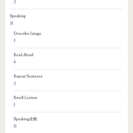
2
Speaking
21
Describe Image
3
Read Aloud
4
Repeat Sentence
2
Retell Lecture
1
Speaking全般
11