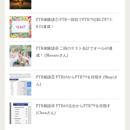
PTE体験談① PTE一回目でPTE75(IELTS7.5-
8.0)達成！
PTE体験談④ 二回のテスト合計でオール65達
成！ (Shotaroさん)
PTE相談② PTE65からPTE79を目指す (Shuyiさ
ん)
PTE相談④ PTE60点台からPTE79を目指す
(Chenさん)