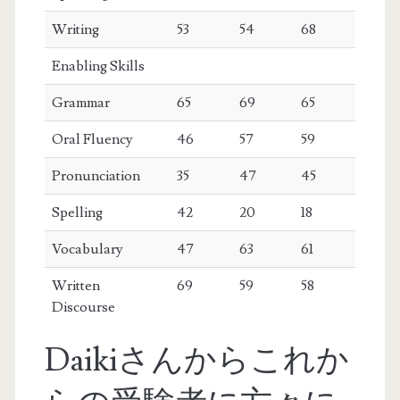
Writing
53
54
68
Enabling Skills
Grammar
65
69
65
Oral Fluency
46
57
59
Pronunciation
35
47
45
Spelling
42
20
18
Vocabulary
47
63
61
Written
69
59
58
Discourse
Daikiさんからこれか