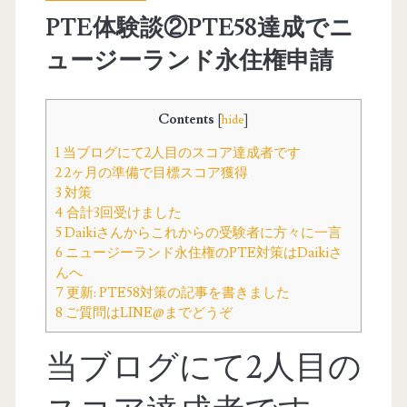
PTE体験談②PTE58達成でニ
ュージーランド永住権申請
Contents
[
hide
]
1
当ブログにて2人目のスコア達成者です
2
2ヶ月の準備で目標スコア獲得
3
対策
4
合計3回受けました
5
Daikiさんからこれからの受験者に方々に一言
6
ニュージーランド永住権のPTE対策はDaikiさ
んへ
7
更新: PTE58対策の記事を書きました
8
ご質問はLINE@までどうぞ
当ブログにて2人目の