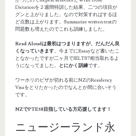
かったのでRepeat sentenceとWrite from
Dictationを２週間特訓した結果、二つの項目が
グンと上がりました。なので対策すればするほ
ど点数は上がります。Summarize written textの
問題数も増えたのでこれも訓練しました。
Read Aloudは最初はつまりますが、だんだん良
くなっていきます
。今までにEssayなど書いたこ
となかったですが二ヶ月でIELTS7相当取れるよ
うになってました。
とにかく訓練
です。
ワーホリのビザが切れる前にNZのResidency
Visaをとりたかったのでなんとか間に合いそう
です。
NZでPTE58目指している方応援してます！
ニュージーランド永