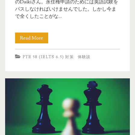
のDaikiさん。永住権申請のためには英語試験を
ペ
パスしなければいけませんでした。しかし今ま
で全くしたことがな…
ル
ミ
Read More
P
ス
T
に
PTE 58 (IELTS 6.5) 対策
体験談
E
要
体
注
験
意
談
②
P
T