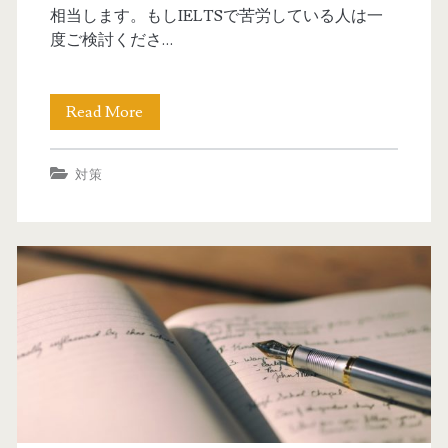
e
教
相当します。もしIELTSで苦労している人は一
度ご検討くださ…
レ
材
ッ
Read More
【
ス
豪
ン
対策
永
実
住
施
権
中
】
で
P
す
T
！
E
(
ア
F