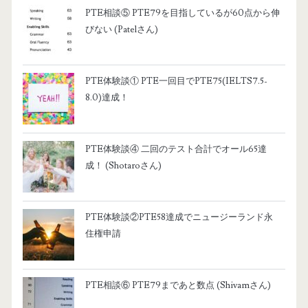
PTE相談⑤ PTE79を目指しているが60点から伸
びない (Patelさん)
PTE体験談① PTE一回目でPTE75(IELTS7.5-
8.0)達成！
PTE体験談④ 二回のテスト合計でオール65達
成！ (Shotaroさん)
PTE体験談②PTE58達成でニュージーランド永
住権申請
PTE相談⑥ PTE79まであと数点 (Shivamさん)