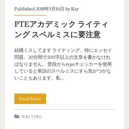
カ
u
Published 2018年5月16日 by
Kay
デ
m
PTEアカデミック ライティ
ミ
i
ング スペルミスに要注意
ッ
さ
ク
ん
結構ミスしてます ライティング、特にエッセイ
問題。20分間で200字以上の文章を書かなけれ
オ
)
ばなりません。 普段からtypoチェッカーを使用
ー
していると単語のスペルミスにすら気がつかな
いこともあります。私…
ル
6
Read More
P
5
T
(
WRITING
E
I