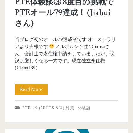
PTE体験談③ 8度目の挑戦で
8
PTEオール79達成！ (Jiahui
年
さん)
5
当ブログ初のオール79達成者です オーストラリ
アより吉報です
メルボルン在住のJiahuiさ
月
ん。会計士で永住権申請をしていましたが、状
況は厳しくなる一方です。現在独立永住権
(Class 189)…
Read More
P
T
PTE 79 (IELTS 8.0) 対策
体験談
E
体
験