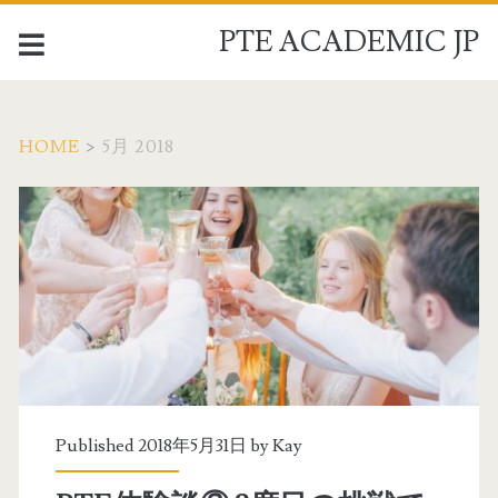
PTE ACADEMIC JP
HOME
>
5月 2018
月
別
:
2
0
Published 2018年5月31日 by
Kay
1