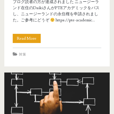
コ
ブログ読者の方が達成されました ニュージーラ
ンド在住のDaikiさんがPTEアカデミックをパス
ア
し、ニュージーランドの永住権を申請されまし
別
た。ご参考にどうぞ
https://pte-academic…
対
策
Read More
【
法
ニ
対策
(
ュ
5
ー
0
ジ
-
ー
5
ラ
8
ン
-
ド