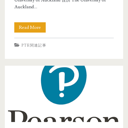
オ
Auckland…
ー
ル
Read More
【
7
ニ
PTE関連記事
9
ュ
達
ー
成
ジ
！
ー
(
ラ
J
ン
i
ド
a
】