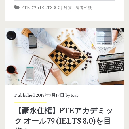
T
す
PTE 79 (IELTS 8.0) 対策
読者相談
E
(
相
S
談
h
①
u
P
y
T
i
E
さ
7
ん
0
)
Published 2018年5月17日 by
Kay
点
【豪永住権】PTEアカデミッ
台
ク オール79 (IELTS 8.0)を目
か