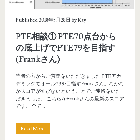
6
5
Published 2018年5月28日 by
Kay
か
PTE相談① PTE70点台から
ら
の底上げでPTE79を目指す
P
(Frankさん)
T
E
読者の方からご質問をいただきました PTEアカ
デミックでオール79を目指すFrankさん。なかな
7
かスコアが伸びないということでご連絡をいた
9
だきました。 こちらがFrankさんの最新のスコア
です。 全て…
を
目
Read More
P
指