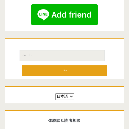
S
6
.
0
)
S
を
e
目
a
r
指
c
す
h
f
言
o
語
r
を
:
選
体験談&読者相談
択