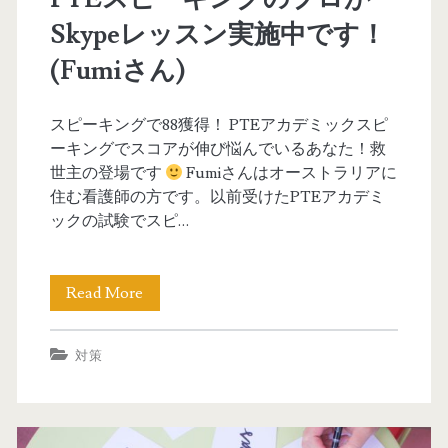
目
m
Skypeレッスン実施中です！
指
a
(Fumiさん)
す
r
i
スピーキングで88獲得！ PTEアカデミックスピ
ーキングでスコアが伸び悩んでいるあなた！救
z
世主の登場です
Fumiさんはオーストラリアに
e
住む看護師の方です。以前受けたPTEアカデミ
ックの試験でスピ…
S
p
Read More
P
o
T
k
対策
E
e
ス
n
ピ
T