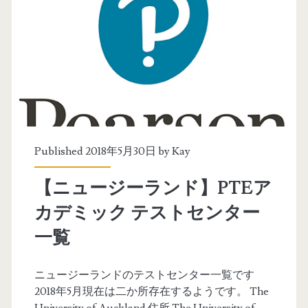
談
③
8
度
目
の
Published 2018年5月30日 by
Kay
挑
【ニュージーランド】PTEア
戦
カデミック テストセンター
で
一覧
P
T
ニュージーランドのテストセンター一覧です
2018年5月現在は二か所存在するようです。 The
E
University of Auckland 住所 The University of