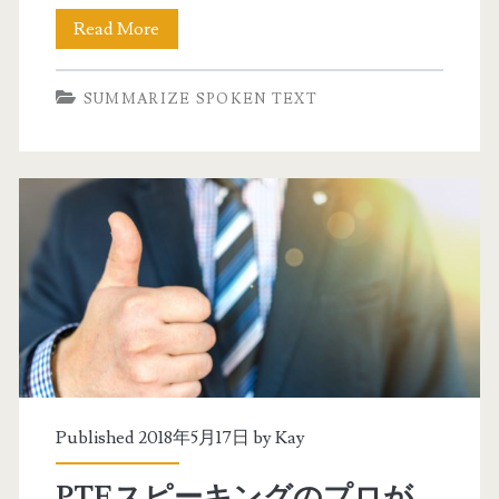
9
Read More
P
(
T
SUMMARIZE SPOKEN TEXT
I
E
E
ア
L
カ
T
デ
S
ミ
8
ッ
.
ク
0
S
)
u
Published 2018年5月17日 by
Kay
を
m
PTEスピーキングのプロが