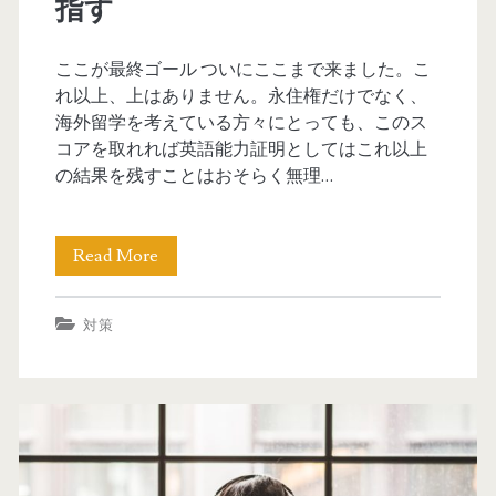
指す
ら
の
ここが最終ゴール ついにここまで来ました。こ
れ以上、上はありません。永住権だけでなく、
底
海外留学を考えている方々にとっても、このス
上
コアを取れれば英語能力証明としてはこれ以上
の結果を残すことはおそらく無理…
げ
で
Read More
【
P
豪
T
対策
永
E
住
7
権
9
】
を
P