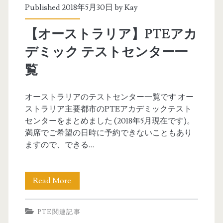
h
P
Published 2018年5月30日 by
Kay
u
T
【オーストラリア】PTEアカ
i
E
デミック テストセンター一
さ
ア
覧
ん
カ
)
デ
オーストラリアのテストセンター一覧です オー
ストラリア主要都市のPTEアカデミックテスト
ミ
センターをまとめました (2018年5月現在です)。
ッ
満席でご希望の日時に予約できないこともあり
ますので、できる…
ク
テ
Read More
【
ス
オ
ト
PTE関連記事
ー
セ