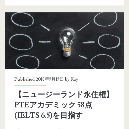
権
ド
】
永
P
住
T
権
E
申
ア
請
カ
デ
Published 2018年5月15日 by
Kay
ミ
【ニュージーランド永住権】
ッ
PTEアカデミック 58点
ク
(IELTS 6.5)を目指す
ス