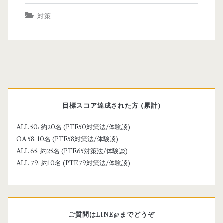
豪
ク
対策
永
5
住
8
権
点
】
(
P
P
I
r
目標スコア達成された方 (累計)
T
E
i
ALL 50: 約20名 (
PTE50対策法
/体験談)
E
L
OA 58: 10名 (
PTE58対策法
/
体験談
)
ア
T
m
ALL 65: 約25名 (
PTE65対策法
/
体験談
)
ALL 79: 約10名 (
PTE79対策法
/
体験談
)
カ
S
a
デ
6
r
ミ
.
ご質問はLINE@までどうぞ
ッ
5