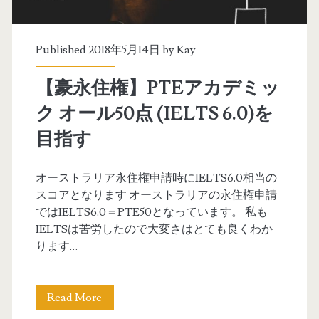
6
永
5
住
Published 2018年5月14日 by
Kay
-
権
【豪永住権】PTEアカデミッ
7
】
ク オール50点 (IELTS 6.0)を
9
P
目指す
)
T
E
オーストラリア永住権申請時にIELTS6.0相当の
スコアとなります オーストラリアの永住権申請
ア
ではIELTS6.0＝PTE50となっています。 私も
カ
IELTSは苦労したので大変さはとても良くわか
ります…
デ
ミ
Read More
【
ッ