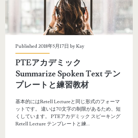
目
T
指
E
す
ア
(
カ
F
Published 2018年5月17日 by
Kay
デ
r
PTEアカデミック
ミ
a
Summarize Spoken Text テン
ッ
n
プレートと練習教材
ク
k
オ
さ
基本的にはRetell Lectureと同じ形式のフォーマ
ットです。 違いは70文字の制限があるため、短
ー
ん
くしています。 PTEアカデミック スピーキング
ル
)
Retell Lecture テンプレートと練…
7