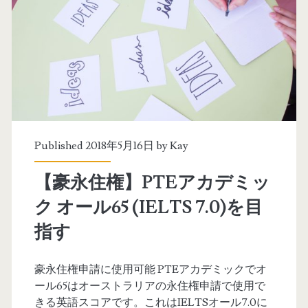
ー
e
キ
x
ン
t
グ
テ
の
ン
プ
プ
Published 2018年5月16日 by
Kay
ロ
レ
【豪永住権】PTEアカデミッ
が
ー
ク オール65 (IELTS 7.0)を目
S
ト
指す
k
と
y
練
豪永住権申請に使用可能 PTEアカデミックでオ
ール65はオーストラリアの永住権申請で使用で
p
習
きる英語スコアです。これはIELTSオール7.0に