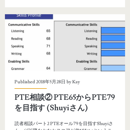
ス
ン
ト
タ
ラ
ー
リ
一
ア
覧
】
P
T
Published 2018年5月28日 by
Kay
E
PTE相談② PTE65からPTE79
ア
を目指す (Shuyiさん)
カ
デ
読者相談パート2 PTEオール79を目指すShuyiさ