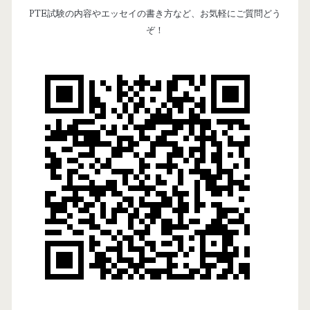
y
PTE試験の内容やエッセイの書き方など、お気軽にご質問どう
ク
)
ぞ！
S
オ
を
i
ー
目
ル
指
d
5
す
e
0
b
点
(
a
I
r
E
L
T