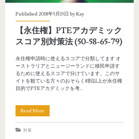
E
5
Published 2018年5月15日 by
Kay
8
【永住権】PTEアカデミック
達
スコア別対策法 (50-58-65-79)
成
で
永住権申請時に使えるスコアで分類してます オ
ーストラリアとニュージーランドに移民申請す
ニ
るために使えるスコアで分けています。このサ
ュ
イトを観ている方々のおそらく8割以上が永住権
目的でPTEアカデミックを考…
ー
ジ
Read More
【
ー
永
ラ
対策
住
ン