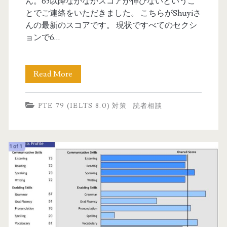
ん。65以降なかなかスコアが伸びないというこ
ミ
とでご連絡をいただきました。 こちらがShuyiさ
ッ
んの最新のスコアです。 現状ですべてのセクシ
ョンで6…
ク
テ
Read More
P
ス
T
ト
PTE 79 (IELTS 8.0) 対策
読者相談
E
セ
相
ン
談
タ
②
ー
P
一
T
覧
E