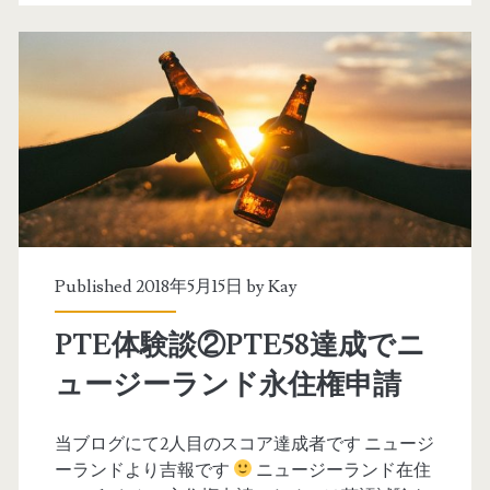
ア
E
カ
L
デ
T
ミ
S
ッ
7
ク
.
ラ
0
イ
)
Published 2018年5月15日 by
Kay
テ
を
PTE体験談②PTE58達成でニ
ィ
目
ュージーランド永住権申請
ン
指
グ
す
当ブログにて2人目のスコア達成者です ニュージ
ーランドより吉報です
ニュージーランド在住
ス